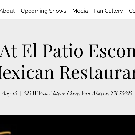
About
Upcoming Shows
Media
Fan Gallery
Co
 At El Patio Esco
exican Restaura
 Aug 15
  |  
495 W Van Alstyne Pkwy, Van Alstyne, TX 75495