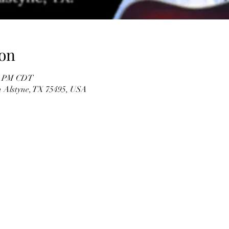
on
30 PM CDT
n Alstyne, TX 75495, USA