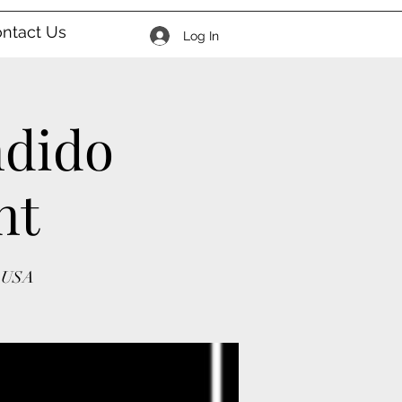
ntact Us
Log In
ndido
nt
, USA